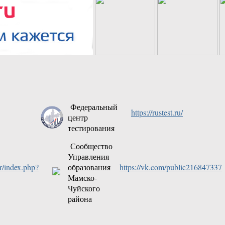
Федеральный
https://rustest.ru/
центр
тестирования
Сообщество
Управления
br/index.php?
образования
https://vk.com/public216847337
Мамско-
Чуйского
района