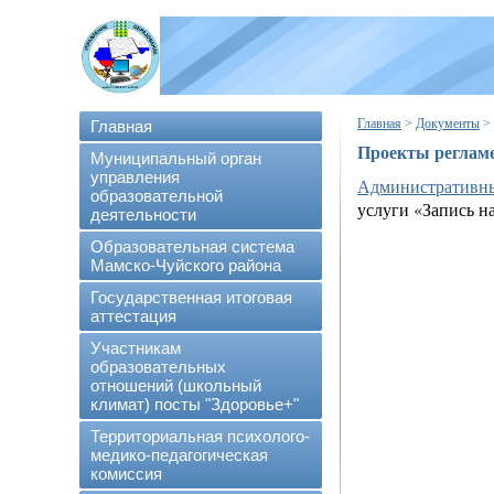
Главная
>
Документы
>
Главная
Проекты реглам
Муниципальный орган
управления
Административны
образовательной
услуги «Запись н
деятельности
Образовательная система
Мамско-Чуйского района
Государственная итоговая
аттестация
Участникам
образовательных
отношений (школьный
климат) посты "Здоровье+"
Территориальная психолого-
медико-педагогическая
комиссия