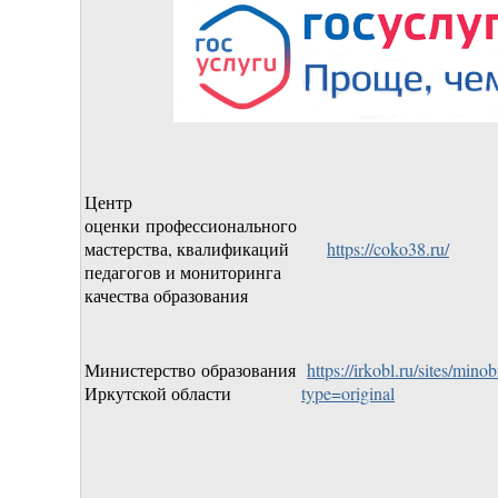
Центр
оценки профессионального
мастерства, квалификаций
https://coko38.ru/
педагогов и мониторинга
качества образования
Министерство образования
https://irkobl.ru/sites/mino
Иркутской области
type=original