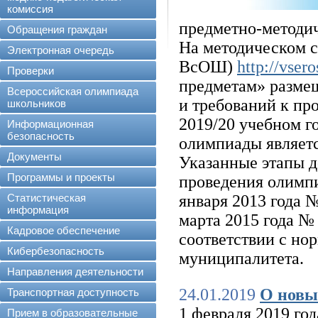
комиссия
предметно-методи
Обращения граждан
На методическом с
Электронная очередь
ВсОШ)
http://vser
Проверки
предметам» размещ
Всероссийская олимпиада
и требований к п
школьников
2019/20 учебном г
Информационная
безопасность
олимпиады являет
Документы
Указанные этапы д
Программы и проекты
проведения олимп
Статистическая
января 2013 года №
информация
марта 2015 года № 
Кадровое обеспечение
соответствии с но
Кибербезопасность
муниципалитета.
Направления деятельности
24.01.2019
О новы
Транспортная доступность
1 февраля 2019 год
Прием в образовательные