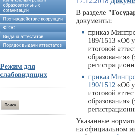
17.12.2018
Докуме
образовательных
организаций
В разделе
"Госуда
Противодействие коррупции
документы:
ФГОС
приказ Минпро
Выдача аттестатов
189/1513 «Об 
Порядок выдачи аттестатов
итоговой атте
образования» (
регистрационн
Режим для
слабовидящих
приказ Минпро
190/1512
«Об у
итоговой атте
образования» (
регистрационн
Указанные нормати
на официальном ин