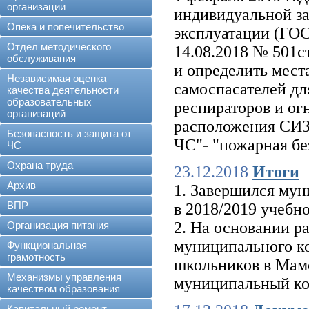
организации
индивидуальной з
Опека и попечительство
эксплуатации (ГОС
Отдел методического
14.08.2018 № 501с
обслуживания
и определить мест
Независимая оценка
самоспасателей дл
качества деятельности
образовательных
респираторов и ог
организаций
расположения СИЗ.
Безопасность и защита от
ЧС"- "пожарная бе
ЧС
Охрана труда
23.12.2018
Итоги
Архив
1. Завершился му
ВПР
в 2018/2019 учебно
2. На основании р
Организация питания
муниципального ко
Функциональная
грамотность
школьников в Мамс
Механизмы управления
муниципальный ко
качеством образования
Капитальный ремонт