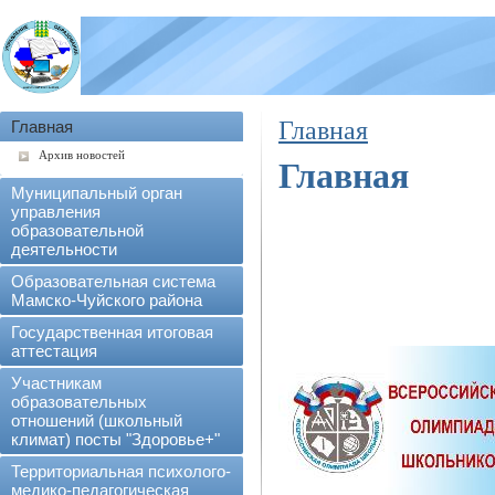
Главная
Главная
Архив новостей
Главная
Муниципальный орган
управления
образовательной
деятельности
Образовательная система
Мамско-Чуйского района
Государственная итоговая
аттестация
Участникам
образовательных
отношений (школьный
климат) посты "Здоровье+"
Территориальная психолого-
медико-педагогическая